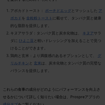
アボカドトースト：
ポーチドエッグ
とマッシュした
ア
ボカド
を
全粒粉トースト
に載せて、タンパク質と健康
的な脂肪を提供します。
キヌアサラダ：タンパク質と炭水化物は、
キヌア
サラ
ダに
ひよこ豆
と軽いドレッシングを加えることで見つ
けることができます。
鶏肉と玄米：より満腹感のあるオプションとして、
グ
リルチキン
と
玄米
は、炭水化物とタンパク質の完璧な
バランスを提供します。
これらの食事の成分がどのようにパフォーマンスを向上さ
せるかについて詳しく知りたい場合は、Prospreアプリの
成分タブ
をご覧ください。