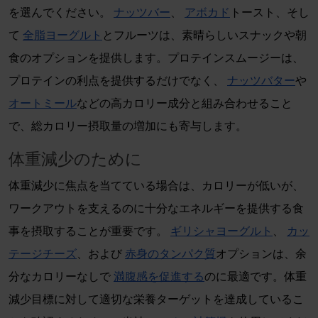
を選んでください。
ナッツバー
、
アボカド
トースト、そし
て
全脂ヨーグルト
とフルーツは、素晴らしいスナックや朝
食のオプションを提供します。プロテインスムージーは、
プロテインの利点を提供するだけでなく、
ナッツバター
や
オートミール
などの高カロリー成分と組み合わせること
で、総カロリー摂取量の増加にも寄与します。
体重減少のために
体重減少に焦点を当てている場合は、カロリーが低いが、
ワークアウトを支えるのに十分なエネルギーを提供する食
事を摂取することが重要です。
ギリシャヨーグルト
、
カッ
テージチーズ
、および
赤身のタンパク質
オプションは、余
分なカロリーなしで
満腹感を促進する
のに最適です。体重
減少目標に対して適切な栄養ターゲットを達成しているこ