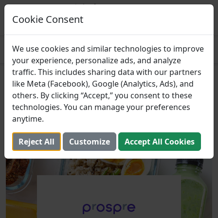
Prospre: 食事プランナー
マクロに基づいた食事計画
Cookie Consent
得る
4.8
We use cookies and similar technologies to improve
your experience, personalize ads, and analyze
traffic. This includes sharing data with our partners
エネルギーと筋力のための最高
like Meta (Facebook), Google (Analytics, Ads), and
others. By clicking “Accept,” you consent to these
のプレワークアウト食事アイデ
technologies. You can manage your preferences
ア
anytime.
2025年2月18日 （更新しました： 2025年8月2日）
Reject All
Customize
Accept All Cookies