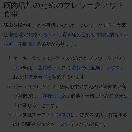
筋肉増加のためのプレワークアウト
食事
筋肉を増やすことが目標であれば、プレワークアウト食事
は
複合炭水化物
と
タンパク質を組み合わせて持続的なエネ
ルギーを提供する
必要があります。
ターキーラップ：バランスの取れたプレワークアウト
ランチは、
全粒粉ラップ
に
赤身の七面鳥
、
レタス
、
および
アボカド
を詰めて作れます。
ビーフストロガノフ：筋肉を増やすための栄養価の高
い選択肢は、
赤身の牛肉
を野菜と一緒に炒めて
玄米
の
上に載せることです。
レンズ豆スープ：
レンズ豆
は、筋肉を構築し修復する
のに理想的な植物ベースのタンパク質源です。