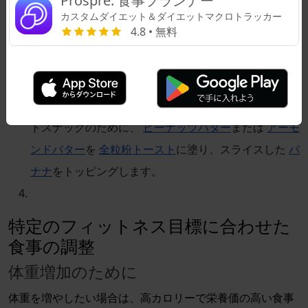
Prospre: 食事プランナー
カスタムダイエット＆ダイエットマクロトラッカー
す。
4.8 • 無料
スムージーボウル：栄養価の高いスムージーボウルを
作るには、フルーツ、植物ベースのタンパク質、およ
び
アーモンドミルク
を混ぜます。
ナッツバタートースト：迅速で簡単なプレワークアウ
トスナックのために、
ピーナッツバター
または
アーモ
ンドバター
を
全粒粉トースト
に塗り、スライスした
バ
ナナ
をトッピングします。
特定のフィットネス目標に合わせた
食事の調整
体重増加のために
体重を増やしたい場合は、高カロリーで栄養価の高い食事