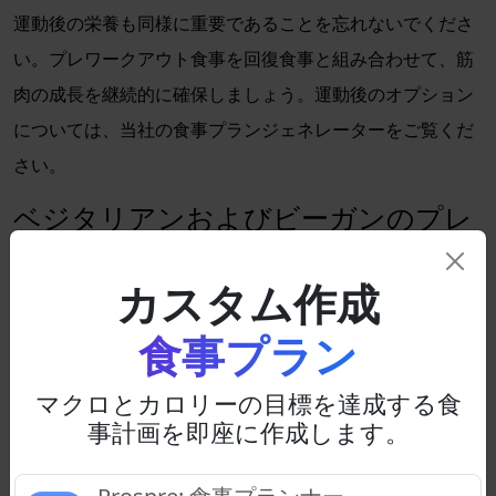
運動後の栄養も同様に重要であることを忘れないでくださ
い。プレワークアウト食事を回復食事と組み合わせて、筋
肉の成長を継続的に確保しましょう。運動後のオプション
については、当社の食事プランジェネレーターをご覧くだ
さい。
ベジタリアンおよびビーガンのプレ
ワークアウト食事オプション
カスタム作成
ビーガンまたはベジタリアンダイエットを実践している
人々も、最適なパフォーマンスのために食事が炭水化物と
食事プラン
タンパク質の適切なバランスを含むことを確認する必要が
マクロとカロリーの目標を達成する食
あります。
事計画を即座に作成します。
ひよこ豆入りキヌアサラダ：
キヌア
と
ひよこ豆
は、優
れた植物ベースのタンパク質の組み合わせを作りま