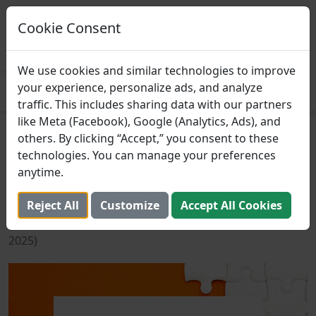
Prospre: Planificador de
comidas
Cookie Consent
Planes de alimentación basados ​​en
CONSEGUIR
macros
4.8
We use cookies and similar technologies to improve
your experience, personalize ads, and analyze
traffic. This includes sharing data with our partners
like Meta (Facebook), Google (Analytics, Ads), and
Cómo encontrar alimentos
others. By clicking “Accept,” you consent to these
technologies. You can manage your preferences
que se ajusten a tus macros
anytime.
al final del día
Reject All
Customize
Accept All Cookies
17 de octubre de 2021 (Actualizado: 2 de agosto de
2025)