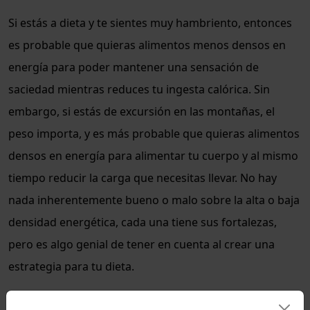
Si estás a dieta y te sientes muy hambriento, entonces
es probable que quieras alimentos menos densos en
energía para poder mantener una sensación de
saciedad mientras reduces tu ingesta calórica. Sin
embargo, si estás de excursión en las montañas, el
peso importa, y es más probable que quieras alimentos
densos en energía para alimentar tu cuerpo y al mismo
tiempo reducir la carga que necesitas llevar. No hay
nada inherentemente bueno o malo sobre la alta o baja
densidad energética, cada una tiene sus fortalezas,
pero es algo genial de tener en cuenta al crear una
estrategia para tu dieta.