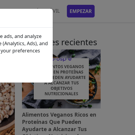
AS
APLICACIÓN MÓVIL
EMPEZAR
e ads, and analyze
Mensajes recientes
 (Analytics, Ads), and
e your preferences
ALIMENTOS VEGANOS
RICOS EN PROTEÍNAS
QUE PUEDEN AYUDARTE
A ALCANZAR TUS
OBJETIVOS
NUTRICIONALES
Alimentos Veganos Ricos en
Proteínas Que Pueden
Ayudarte a Alcanzar Tus