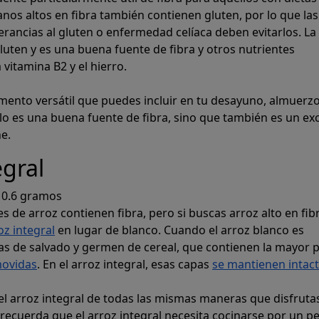
nos altos en fibra también contienen gluten, por lo que las
erancias al gluten o enfermedad celíaca deben evitarlos. La
luten y es una buena fuente de fibra y otros nutrientes
 vitamina B2 y el hierro.
imento versátil que puedes incluir en tu desayuno, almuerzo
olo es una buena fuente de fibra, sino que también es un ex
ne.
egral
:
0.6 gramos
s de arroz contienen fibra, pero si buscas arroz alto en fib
oz integral
en lugar de blanco. Cuando el arroz blanco es
as de salvado y germen de cereal, que contienen la mayor 
movidas
. En el arroz integral, esas capas
se mantienen intac
el arroz integral de todas las mismas maneras que disfruta
 recuerda que el arroz integral necesita cocinarse por un p