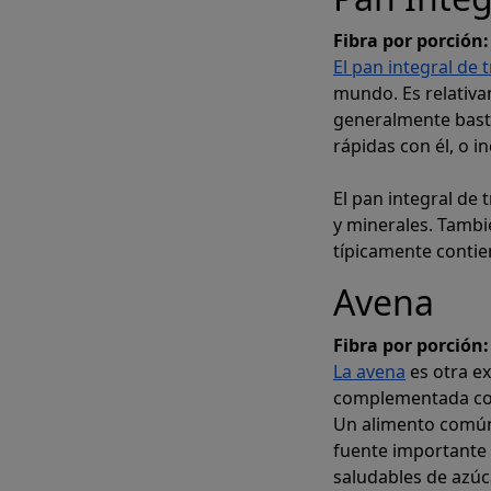
Fibra por porción:
El pan integral de 
mundo. Es relativam
generalmente basta
rápidas con él, o i
El pan integral de 
p
y minerales. Tamb
típicamente contie
Avena
Cree instan
Fibra por porción:
La avena
es otra ex
complementada co
Un alimento común 
fuente importante
saludables de azúca