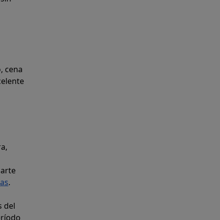
, cena
celente
ra,
parte
tas
.
s del
eríodo