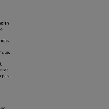
mbién
do
eados.
r qué,
l,
entar
n para
 sin