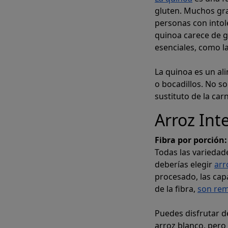
gluten. Muchos gra
personas con intol
quinoa carece de g
esenciales, como la
La quinoa es un al
o bocadillos. No s
sustituto de la car
Arroz Int
Fibra por porción
Todas las variedade
deberías elegir
arr
procesado, las cap
de la fibra,
son re
Puedes disfrutar d
arroz blanco, pero