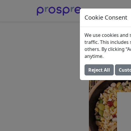
Cookie Consent
Los Me
We use cookies and s
traffic. This include
Fibra
others. By clicking 
anytime.
23 de octubre de 2
Reject All
Cust