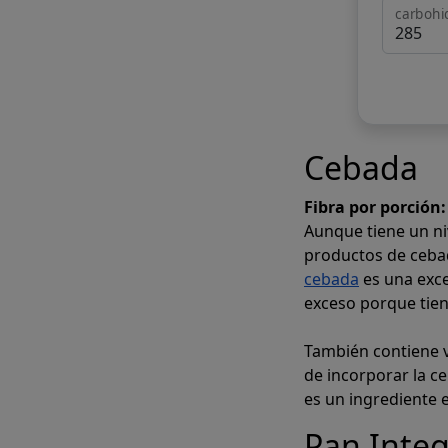
carbohi
Cebada
Fibra por porción:
Aunque tiene un niv
productos de cebad
cebada
es una exce
exceso porque tien
También contiene v
de incorporar la c
es un ingrediente 
Pan Integ