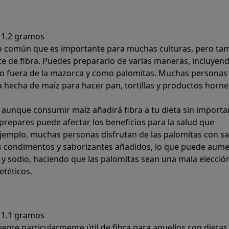
1.2 gramos
 común que es importante para muchas culturas, pero ta
e de fibra. Puedes prepararlo de varias maneras, incluyen
 o fuera de la mazorca y como palomitas. Muchas personas
a hecha de maíz para hacer pan, tortillas y productos horn
 aunque consumir maíz añadirá fibra a tu dieta sin importa
 prepares puede afectar los beneficios para la salud que
jemplo, muchas personas disfrutan de las palomitas con sa
os condimentos y saborizantes añadidos, lo que puede aum
a y sodio, haciendo que las palomitas sean una mala elecció
etéticos.
1.1 gramos
ente particularmente útil de fibra para aquellos con dietas