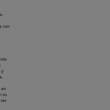
 o
as con
endo
s
a
y
a.
e en
n su
 ser