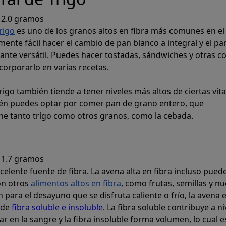
2.0 gramos
trigo
es uno de los granos altos en fibra más comunes en el
ente fácil hacer el cambio de pan blanco a integral y el pa
nte versátil. Puedes hacer tostadas, sándwiches y otras c
Generar
ncorporarlo en varias recetas.
trigo también tiende a tener niveles más altos de ciertas vi
lanes de comi
ién puedes optar por comer pan de grano entero, que
ne tanto trigo como otros granos, como la cebada.
táneamente planes de alimentación que 
objetivos macro y calóricos.
1.7 gramos
celente fuente de fibra. La avena alta en fibra incluso pued
n otros
alimentos altos en fibra
, como frutas, semillas y nu
Prospre: Planificador de comidas
para el desayuno que se disfruta caliente o frío, la avena 
Dieta personalizada y Rastreador de macros
 de
fibra soluble e insoluble
. La fibra soluble contribuye a ni
4.8 • GRATIS
r en la sangre y la fibra insoluble forma volumen, lo cual e