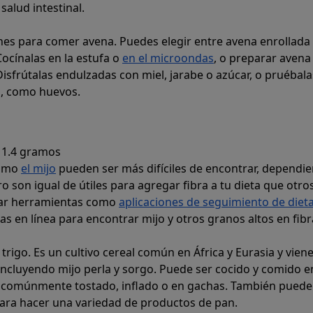
salud intestinal.
es para comer avena. Puedes elegir entre avena enrollada
Cocínalas en la estufa o
en el microondas
, o preparar avena
Disfrútalas endulzadas con miel, jarabe o azúcar, o pruébal
s, como huevos.
1.4 gramos
como
el mijo
pueden ser más difíciles de encontrar, dependi
o son igual de útiles para agregar fibra a tu dieta que otro
sar herramientas como
aplicaciones de seguimiento de diet
s en línea para encontrar mijo y otros granos altos en fibr
l trigo. Es un cultivo cereal común en África y Eurasia y vien
 incluyendo mijo perla y sorgo. Puede ser cocido y comido e
 comúnmente tostado, inflado o en gachas. También puede
ara hacer una variedad de productos de pan.