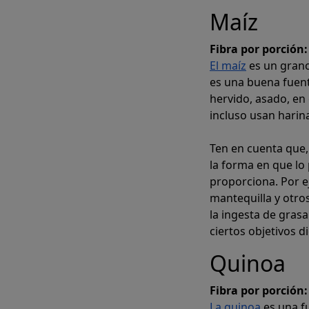
Maíz
Fibra por porción:
El maíz
es un grano
es una buena fuent
hervido, asado, en
incluso usan harin
Ten en cuenta que,
la forma en que lo
proporciona. Por e
mantequilla y otr
la ingesta de gras
ciertos objetivos di
Quinoa
Fibra por porción:
La quinoa
es una fu