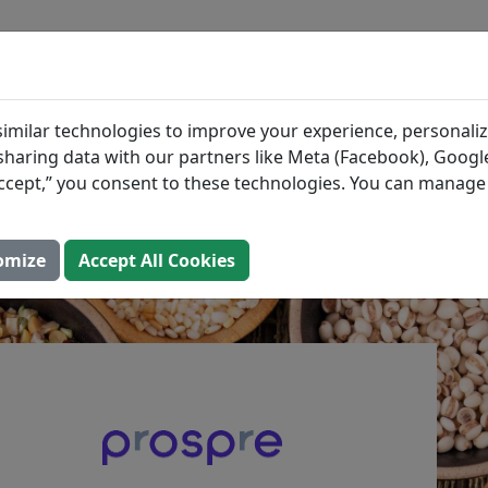
BLOG
INGREDIENTES
PLANES DE COMID
jores Granos Altos en
imilar technologies to improve your experience, personaliz
s sharing data with our partners like Meta (Facebook), Google
“Accept,” you consent to these technologies. You can manag
023 (Actualizado: 2 de agosto de 2025)
omize
Accept All Cookies