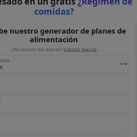
esado en un gratis
¿Régimen de
comidas?
be nuestro generador de planes de
alimentación
¿No conoces tus macros?
Calcular macros
dieta
a