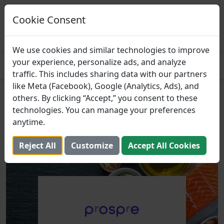
Prospre: Planificador de
comidas
Cookie Consent
Planes de alimentación basados ​​en
CONSEGUIR
macros
4.8
We use cookies and similar technologies to improve
your experience, personalize ads, and analyze
traffic. This includes sharing data with our partners
like Meta (Facebook), Google (Analytics, Ads), and
Fuentes Saludables de Grasas
others. By clicking “Accept,” you consent to these
technologies. You can manage your preferences
23 de octubre de 2023 (Actualizado: 2 de agosto de
anytime.
2025)
Reject All
Customize
Accept All Cookies