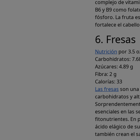
complejo de vitamin
B6 y B9 como fola
fósforo. La fruta e
fortalece el cabello
6. Fresas
Nutrición
por 3.5 oz
Carbohidratos: 7.6
Azúcares: 4.89 g
Fibra: 2 g
Calorías: 33
Las fresas
son una 
carbohidratos y alt
Sorprendentemente
esenciales en las s
fitonutrientes. En 
ácido elágico de su
también crean el s