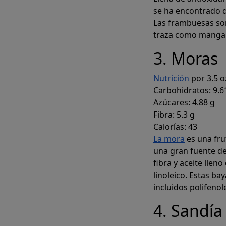
se ha encontrado
Las frambuesas son
traza como mangan
3. Moras
Nutrición
por 3.5 oz
Carbohidratos: 9.6
Azúcares: 4.88 g
Fibra: 5.3 g
Calorías: 43
La mora
es una fru
una gran fuente de 
fibra y aceite lle
linoleico. Estas b
incluidos polifenol
4. Sandía