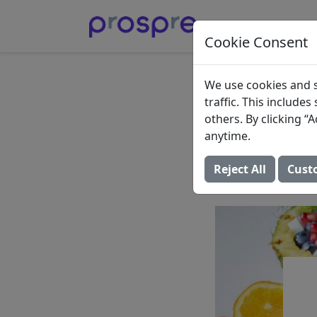
Cookie Consent
Frutas
We use cookies and s
traffic. This include
que Pu
others. By clicking 
anytime.
Keto
Reject All
Cust
27 de junio de 2022