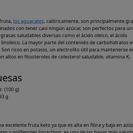
fruta,
los aguacates
, calóricamente, son principalmente gr
nados con tener casi ningún azúcar, son perfectos para un
Generar
grasas saludables diversas como el ácido oleico, el ácido
o linoleico. La mayor parte del contenido de carbohidratos e
. Son ricos en potasio, un electrolito útil para mantenerse e
lanes de comi
n altos en fitosteroles de colesterol saludable, vitamina K,
uesas
táneamente planes de alimentación que 
. (100 g)
objetivos macro y calóricos.
93 g
Prospre: Planificador de comidas
Dieta personalizada y Rastreador de macros
4.8 • GRATIS
a excelente fruta keto ya que es alta en fibra y baja en azúc
tes y polifenoles bioactivos, es una de las bayas más salud