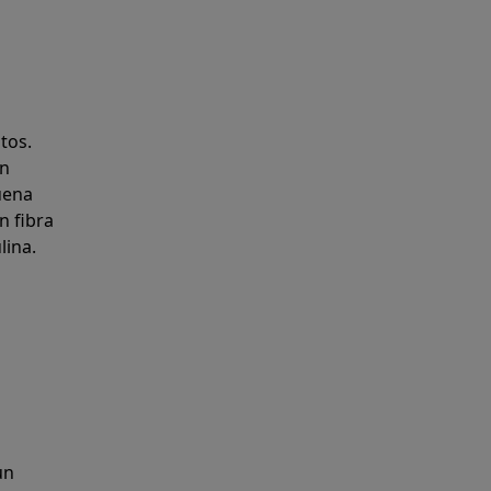
tos.
an
uena
n fibra
lina.
un