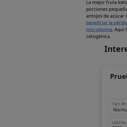
La mejor fruta ket
porciones pequeñas
antojos de azúcar 
beneficiar la pérdi
microbioma
. Aquí
cetogénica.
Inter
Prue
Tipo de 
calorías