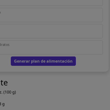
a
dratos
Generar plan de alimentación
te
. (100 g)
3 g