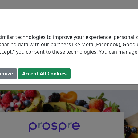
BLOG
INGREDIENTES
PLANES DE COMID
 Bajas en Carbohidrato
imilar technologies to improve your experience, personaliz
s sharing data with our partners like Meta (Facebook), Google
edes Comer en una Die
“Accept,” you consent to these technologies. You can manag
omize
Accept All Cookies
 (Actualizado: 2 de agosto de 2025)