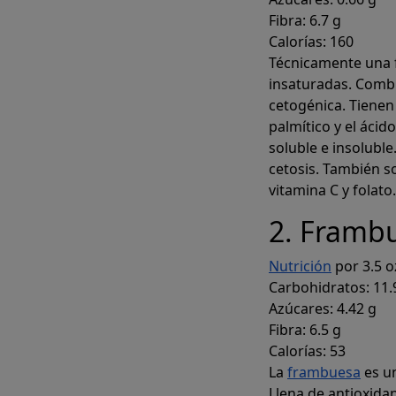
Fibra: 6.7 g
Calorías: 160
Técnicamente una 
insaturadas. Combi
cetogénica. Tienen 
palmítico y el ácid
soluble e insoluble
p
cetosis. También so
vitamina C y folato.
2. Framb
Cree instan
Nutrición
por 3.5 oz
Carbohidratos: 11.
Azúcares: 4.42 g
Fibra: 6.5 g
Calorías: 53
La
frambuesa
es un
Llena de antioxidan