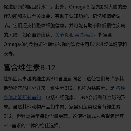
促进健康的胆固醇水平。此外，Omega-3脂肪酸对大脑的最
佳功能和发展至关重要，有助于认知功能、记忆和情绪调
节。它们还支持整体细胞健康，并可能有助于降低慢性疾病
的风险，如心血管疾病、
关节炎
和
某些癌症
。将富含
Omega-3的食物如牡蛎纳入你的饮食中可以促进整体健康和
长寿。
富含维生素B-12
牡蛎因其卓越的维生素B12含量而闻名，这使它们与许多其
他动物产品区分开来。维生素B12，也称为钴胺素，是
各种
身体功能所必需的
，包括神经健康、DNA合成和红血球的形
成。虽然其他动物产品如牛肉、家禽和鱼类也含有维生素
B12，但牡蛎通常每份含量更高。这使牡蛎成为希望满足其
B12需求的个体的绝佳选择。