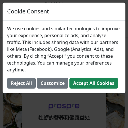
Prospre：膳食计划
基于宏的膳食计划
Cookie Consent
得到
4.8
We use cookies and similar technologies to improve
your experience, personalize ads, and analyze
traffic. This includes sharing data with our partners
牡蛎的营养和健康益处
like Meta (Facebook), Google (Analytics, Ads), and
others. By clicking “Accept,” you consent to these
2024年8月3日 （更新： 2025年8月2日）
technologies. You can manage your preferences
anytime.
Reject All
Customize
Accept All Cookies
牡蛎的营养和健康益处