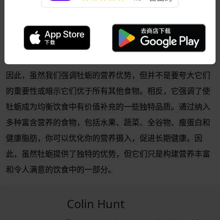
4.8 • 自由的
重要的是要认识到，没有单一食物能够提供最佳健康的魔法
钥匙。虽然牡蛎提供了一系列令人印象深刻的营养益处，但
必须记住，均衡饮食由来自所有食物组的多种食物组成。多
样性确保你获得多种对整体健康和福祉至关重要的营养素。
因此，虽然我们强调牡蛎的营养优势，但并不是要夸大它们
的重要性或暗示它们优于所有其他食物。相反，它强调了使
牡蛎成为均衡饮食中有价值补充的一些独特品质。通过纳入
多种富含营养的食物，包括水果、蔬菜、全谷物、瘦蛋白和
健康脂肪，你可以优化你的营养摄入，促进长期健康。因
此，虽然牡蛎提供了独特的优势，但它们只是构建营养丰富
和令人满意的饮食中的一部分。
Colin Hunt