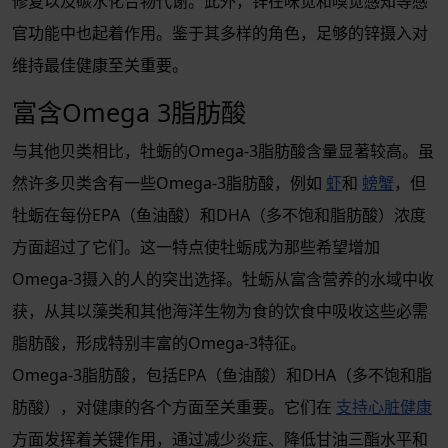
修复以及碳水化合物代谢。此外，锌在味觉和嗅觉感知等感
官功能中也起着作用。鉴于其多样的角色，足够的锌摄入对
维持最佳健康至关重要。
富含Omega 3脂肪酸
与其他贝类相比，牡蛎的Omega-3脂肪酸含量显著较高。虽
然许多贝类含有一些Omega-3脂肪酸，例如
虾
和
螃蟹
，但
牡蛎在每份EPA（鱼油酸）和DHA（多不饱和脂肪酸）浓度
方面超过了它们。这一特点使牡蛎成为那些希望增加
Omega-3摄入的人的突出选择。牡蛎从富含营养的水域中收
获，从其以藻类和其他海洋生物为食的饮食中吸收这些必需
脂肪酸，形成特别丰富的Omega-3特征。
Omega-3脂肪酸，包括EPA（鱼油酸）和DHA（多不饱和脂
肪酸），对健康的各个方面至关重要。它们在
支持心脏健康
方面发挥着关键作用，通过减少炎症、降低甘油三酯水平和