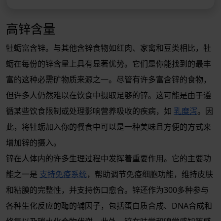
高锌含量
牡蛎富含锌。与其他含锌食物如红肉、家禽和豆类相比，牡
蛎在每份的锌含量上具有显著优势。它们是你能找到的最丰
富的这种必需矿物质来源之一。尽管有许多富含锌的食物，
但许多人仍然难以在饮食中摄取足够的锌。这可能是由于遵
循某些饮食限制或处理影响营养吸收的疾病，如
乳糜泻
。因
此，将牡蛎加入你的餐食中可以是一种美味且方便的方式来
增加锌的摄入。
锌在人体内的许多生理过程中发挥着重要作用。它的主要功
能之一是
支持免疫系统
，帮助调节免疫细胞功能，维持皮肤
和粘膜的完整性，并支持伤口愈合。锌还作为300多种参与
各种生化反应的酶的辅因子，包括蛋白质合成、DNA合成和