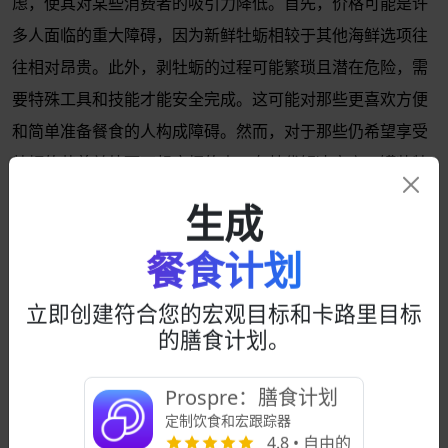
虑，使其对某些消费者的吸引力降低。首先，价格可能是许
多人面临的重大障碍，因为新鲜牡蛎相较于其他海鲜选项往
往相对昂贵。此外，剥牡蛎的过程可能繁琐且潜在危险，需
要特殊工具和技能才能安全完成。这可能对那些更喜欢方便
和简单准备餐食的人构成障碍。然而，对于那些仍希望享受
牡蛎的营养益处而不想麻烦的人，有替代解决方案。罐装牡
蛎提供了一种方便且经济实惠的选择，消除了剥壳的需要，
生成
同时提供类似的营养价值。它们可以轻松地融入各种菜肴
中，如汤、炖菜和海鲜意大利面，为餐食提供美味的补充，
餐食计划
而无需麻烦。此外，选择冷冻或预剥的牡蛎也可以简化准备
立即创建符合您的宏观目标和卡路里目标
过程，在方便和新鲜之间提供妥协。总体而言，虽然新鲜牡
的膳食计划。
蛎可能不适合每个人，但罐装或冷冻品等替代选项可以提供
一种方便且可获得的方式来享受其健康益处。
Prospre：膳食计划
牡蛎很棒，但不是魔法
定制饮食和宏跟踪器