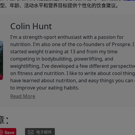
型、年龄、活动水平和营养目标提供个性化的饮食建议。
Colin Hunt
I'm a strength-sport enthusiast with a passion for
nutrition. I'm also one of the co-founders of Prospre. I
started weight training at 13 and from my time
competing in bodybuilding, powerlifting, and
weightlifting, I've developed a few different perspectiv
on fitness and nutrition. I like to write about cool thing
have learned about nutrition, and easy things you can
to improve your eating habits.
Read More
章：
Save
电子邮件