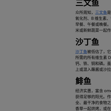
三文鱼
众所周知，
三文鱼
是
氧化剂、B 维生素
早餐、午餐或晚餐。
米或新鲜蔬菜一起作
沙丁鱼
沙丁鱼
被低估了，它
所需的所有维生素 
钙、铁、铜和磷。虽
上或混入蘸酱或沙拉
立即
鲱鱼
经济实惠，富含 ome
获得足够的阳光。作
全、最干净的食物之
香草一起烘烤，或在