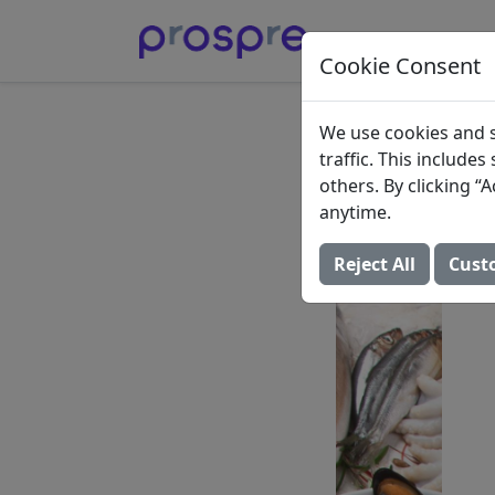
Cookie Consent
最健康
We use cookies and s
traffic. This include
2023年10月23日 
others. By clicking 
anytime.
Reject All
Cust