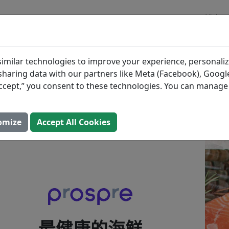
博客
的海鲜
imilar technologies to improve your experience, personaliz
s sharing data with our partners like Meta (Facebook), Google
（更新： 2025年8月2日）
“Accept,” you consent to these technologies. You can manag
omize
Accept All Cookies
最健康的海鲜