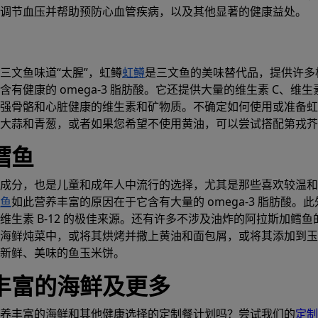
调节血压并帮助预防心血管疾病，以及其他显著的健康益处。
三文鱼味道“太腥”，虹鳟
虹鳟
是三文鱼的美味替代品，提供许多
有健康的 omega-3 脂肪酸。它还提供大量的维生素 C、维生素 
强骨骼和心脏健康的维生素和矿物质。不确定如何使用或准备虹
大蒜和青葱，或者如果您希望不使用黄油，可以尝试搭配第戎芥
鳕鱼
成分，也是儿童和成年人中流行的选择，尤其是那些喜欢较温和
鱼
如此营养丰富的原因在于它含有大量的 omega-3 脂肪酸。
维生素 B-12 的极佳来源。还有许多不涉及油炸的阿拉斯加鳕鱼
海鲜炖菜中，或将其烘烤并撒上黄油和面包屑，或将其添加到玉
新鲜、美味的鱼玉米饼。
丰富的海鲜及更多
养丰富的海鲜和其他健康选择的定制餐计划吗？尝试我们的
定制