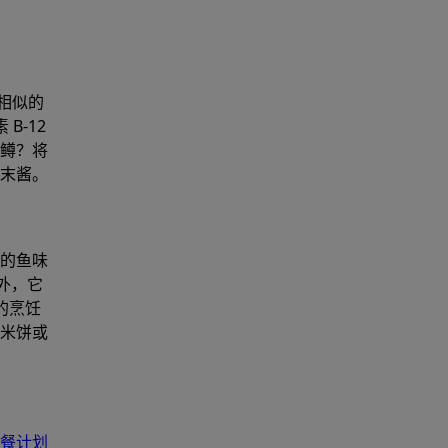
相似的
B-12
鳟？将
末酱。
的鱼味
此外，它
的烹饪
米饼或
餐计划