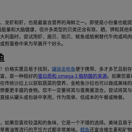
、龙虾和虾，也是最富含营养的海鲜之一。即使是小份量也能提
，增强能量和大脑健康，但许多类型的贝类还含有铁、硒、钾和其他
大利面时，尝试用虾、扇贝、贻贝、鱿鱼或蛤蜊替代牛肉或鸡肉
或煎蛋卷中来为早晨开个好头。
鱼
！价格实惠且易于找到，
罐装金枪鱼
便于携带、多才多艺且耐存
富，是一种极好的
蛋白质和 omega-3 脂肪酸的来源
。如果您喜
在传统沙拉上以获取蔬菜的营养，金枪鱼沙拉也可以做成美味的
想要更丰盛的食物。您不一定要将其与蛋黄酱混合。尝试将其与
直接从罐头或包装中享用，作为简单、低成本的午餐或晚餐。
，如果您喜欢较温和的鱼味，它是一个不错的选择。美味且易于
草黄油等流行的烹饪方式都非常美味。
鳕鱼
还富含维生素和矿物