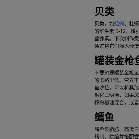
贝类
贝类，如
蛤蜊
、牡蛎
的维生素 B-12
营养素。下次制作意
通过将它们混入炒蛋
罐装金枪
不要忽视罐装金枪鱼
的卡路里低、营养丰
鱼沙拉，可以将其放
融化三明治，如果您
榨橄榄油混合，或者
鳕鱼
鳕鱼低脂肪、高蛋白
烤制、烘焙并搭配香