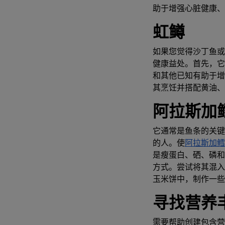
助于增强心脏健康、
虹鳟
如果您觉得沙丁鱼或
健康益处。首先，它含
和其他已知有助于增
其烹饪并搭配黄油、
阿拉斯加
它通常是鱼条的关键
的人。使
阿拉斯加鳕
是瘦蛋白、硒、磷和
方式。尝试将其混入
玉米饼中，制作一些
寻找营养
需要帮助创建包含营