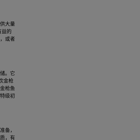
供大量
有益的
，或者
储。它
欢金枪
金枪鱼
特级初
准备，
质，有