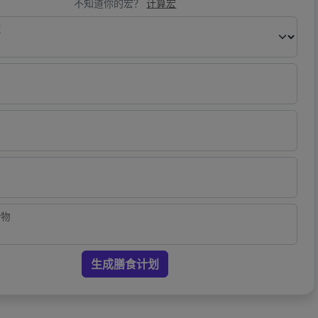
不知道你的宏？
计算宏
型
合物
生成膳食计划