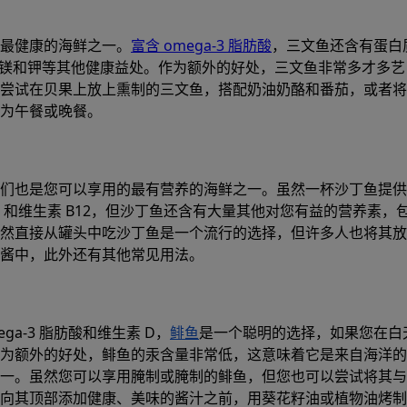
最健康的海鲜之一。
富含 omega-3 脂肪酸
，三文鱼还含有蛋白
、镁和钾等其他健康益处。作为额外的好处，三文鱼非常多才多艺
尝试在贝果上放上熏制的三文鱼，搭配奶油奶酪和番茄，或者将
为午餐或晚餐。
生成
们也是您可以享用的最有营养的海鲜之一。虽然一杯沙丁鱼提供
餐食计划
D 和维生素 B12，但沙丁鱼还含有大量其他对您有益的营养素，
然直接从罐头中吃沙丁鱼是一个流行的选择，但许多人也将其放
酱中，此外还有其他常见用法。
创建符合您的宏观目标和卡路里目标的膳食
ga-3 脂肪酸和维生素 D，
鲱鱼
是一个聪明的选择，如果您在白
Prospre：膳食计划
为额外的好处，鲱鱼的汞含量非常低，这意味着它是来自海洋的
定制饮食和宏跟踪器
一。虽然您可以享用腌制或腌制的鲱鱼，但您也可以尝试将其与
4.8 • 自由的
向其顶部添加健康、美味的酱汁之前，用葵花籽油或植物油烤制