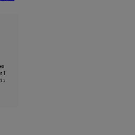
es
s I
 do