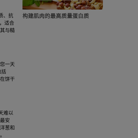
质、抗
构建肌肉的最高质量蛋白质
，适合
其与糙
您一天
包括
在饼干
计划。
天难以
最安
洋葱和
。