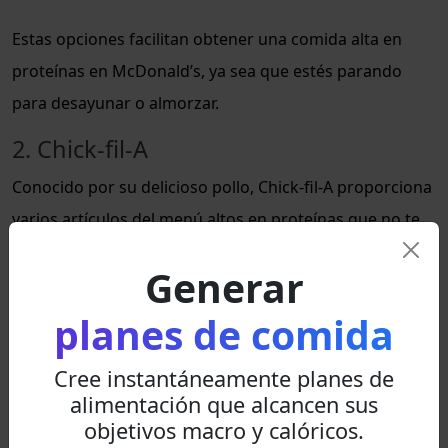
Estas opciones facilitan obtener una comida alta en
proteínas en McDonald’s, ya sea que estés parando
para desayunar o almorzar.
2. Chick-fil-A
Conocido por su delicioso pollo, Chick-fil-A proporciona
varios artículos del menú altos en proteínas que no te
pesarán con exceso de calorías o grasas. Las opciones
Generar
de almuerzo y cena altas en proteínas de Chick-fil-A
incluyen:
planes de comida
Sándwich de Pollo a la Parrilla: 28g de proteína, 320
Cree instantáneamente planes de
calorías
alimentación que alcancen sus
objetivos macro y calóricos.
Nuggets a la Parrilla (12 unidades): 38g de proteína,