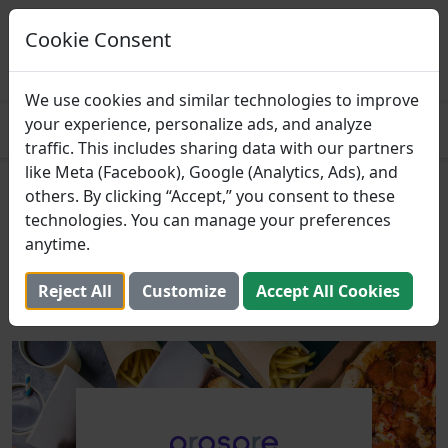
Prospre: Planificador de
comidas
Cookie Consent
Planes de alimentación basados ​​en
CONSEGUIR
macros
4.8
We use cookies and similar technologies to improve
your experience, personalize ads, and analyze
traffic. This includes sharing data with our partners
like Meta (Facebook), Google (Analytics, Ads), and
Los Artículos del Menú de
others. By clicking “Accept,” you consent to these
technologies. You can manage your preferences
Comida Rápida con Mayor
anytime.
Contenido de Proteínas
Reject All
Customize
Accept All Cookies
5 de octubre de 2024 (Actualizado: 2 de agosto de 2025)