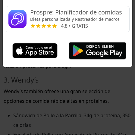
200 calorías
Prospre: Planificador de comidas
Ensalada de Mercado con Pollo a la Parrilla: 28g de
Dieta personalizada y Rastreador de macros
proteína, 330 calorías
4.8 • GRATIS
Ya sea que estés comiendo en el lugar o llevando a
casa, Chick-fil-A es un restaurante de comida rápida
que complace a las multitudes con muchas opciones
ricas en proteínas para elegir.
3. Wendy’s
Wendy’s también ofrece una gran selección de
opciones de comida rápida altas en proteínas.
Sándwich de Pollo a la Parrilla: 34g de proteína, 350
calorías
Ensalada de Pollo con Aguacate del Suroeste: 41g