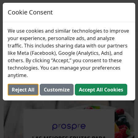
Prospre: Planificador de
comidas
Cookie Consent
Planes de alimentación basados ​​en
CONSEGUIR
macros
4.8
We use cookies and similar technologies to improve
your experience, personalize ads, and analyze
traffic. This includes sharing data with our partners
like Meta (Facebook), Google (Analytics, Ads), and
Las Mejores Frutas para una
others. By clicking “Accept,” you consent to these
technologies. You can manage your preferences
Dieta Baja en Carbohidratos
anytime.
25 de julio de 2021 (Actualizado: 2 de agosto de 2025)
Reject All
Customize
Accept All Cookies