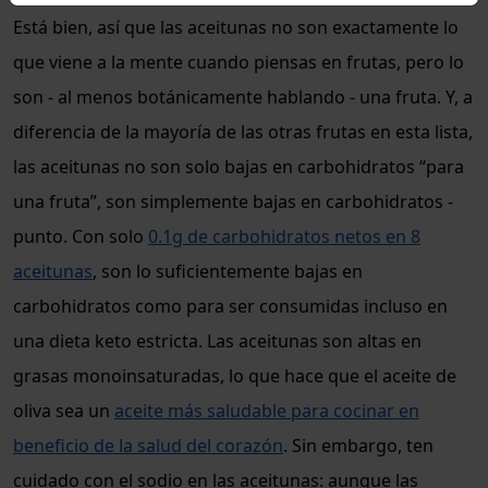
Está bien, así que las aceitunas no son exactamente lo
que viene a la mente cuando piensas en frutas, pero lo
son - al menos botánicamente hablando - una fruta. Y, a
diferencia de la mayoría de las otras frutas en esta lista,
las aceitunas no son solo bajas en carbohidratos “para
una fruta”, son simplemente bajas en carbohidratos -
punto. Con solo
0.1g de carbohidratos netos en 8
aceitunas
, son lo suficientemente bajas en
carbohidratos como para ser consumidas incluso en
una dieta keto estricta. Las aceitunas son altas en
grasas monoinsaturadas, lo que hace que el aceite de
oliva sea un
aceite más saludable para cocinar en
beneficio de la salud del corazón
. Sin embargo, ten
cuidado con el sodio en las aceitunas: aunque las