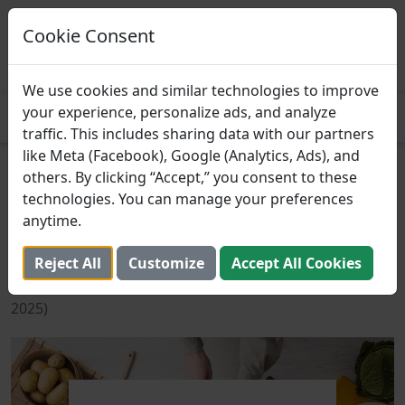
Prospre: Planificador de
comidas
Cookie Consent
Planes de alimentación basados ​​en
CONSEGUIR
macros
4.8
We use cookies and similar technologies to improve
your experience, personalize ads, and analyze
traffic. This includes sharing data with our partners
like Meta (Facebook), Google (Analytics, Ads), and
Los Mejores Bloggers de
others. By clicking “Accept,” you consent to these
technologies. You can manage your preferences
Recetas Amigables con
anytime.
Macros
Reject All
Customize
Accept All Cookies
23 de octubre de 2023 (Actualizado: 2 de agosto de
2025)