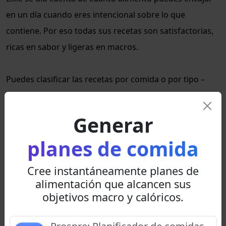
en un día cuando eres intencional sobre lo que
contiene. Por eso todas sus recetas son satisfactorias,
ricas en sabor y ligeras en macros.
Puedes clasificar las recetas por comida o por tipo –
elige entre una variedad de pizzas, sopas,
hamburguesas y más. ¡No hay falta de originalidad
Generar
aquí!
planes de comida
Con una lista de compras de referencia, recetas simples
Cree instantáneamente planes de
y consejos y trucos, Lillie facilita contar macros sin ser
alimentación que alcancen sus
matemático.
objetivos macro y calóricos.