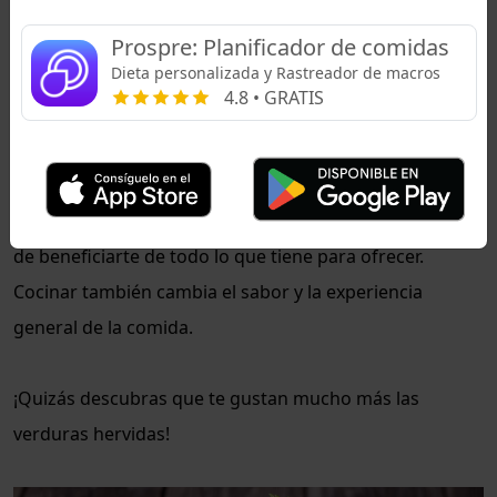
drásticamente su contenido de oxalato
, hay un
argumento de que la espinaca es mejor consumida
Prospre: Planificador de comidas
Dieta personalizada y Rastreador de macros
cocida.
4.8 • GRATIS
Los métodos de cocción cambian el contenido
nutricional de tus alimentos, así que mezclar diferentes
preparaciones del mismo alimento puede asegurarte
de beneficiarte de todo lo que tiene para ofrecer.
Cocinar también cambia el sabor y la experiencia
general de la comida.
¡Quizás descubras que te gustan mucho más las
verduras hervidas!