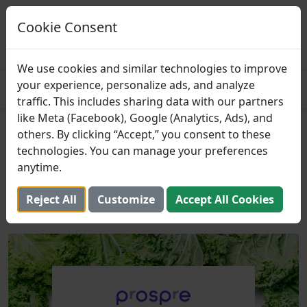
Prospre: Planificador de
comidas
Cookie Consent
Planes de alimentación basados ​​en
CONSEGUIR
macros
4.8
We use cookies and similar technologies to improve
your experience, personalize ads, and analyze
traffic. This includes sharing data with our partners
like Meta (Facebook), Google (Analytics, Ads), and
9 Consejos para Comer Más
others. By clicking “Accept,” you consent to these
technologies. You can manage your preferences
Verduras de Hoja Verde que
anytime.
Te Harán Amar las Verduras
Reject All
Customize
Accept All Cookies
27 de enero de 2021 (Actualizado: 2 de agosto de 2025)